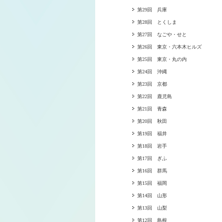
第29回 兵庫
第28回 とくしま
第27回 なごや・せと
第26回 東京・六本木ヒルズ
第25回 東京・丸の内
第24回 沖縄
第23回 京都
第22回 鹿児島
第21回 青森
第20回 秋田
第19回 福井
第18回 岩手
第17回 ぎふ
第16回 群馬
第15回 福岡
第14回 山形
第13回 山梨
第12回 島根