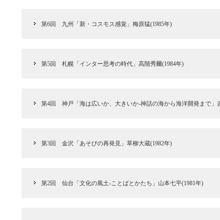
第6回 九州「新・コスモス感覚」梅原猛(1985年)
第5回 札幌「インター思考の時代」高階秀爾(1984年)
第4回 神戸「海は広いか、大きいか‐神話の海から海洋開発まで」吉田
第3回 金沢「あそびの再発見」草柳大蔵(1982年)
第2回 仙台「文化の風土‐ことばとかたち」山本七平(1981年)