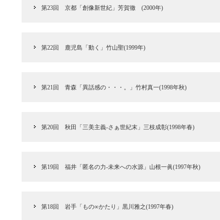
第23回 京都「創像新世紀」芳賀徹 (2000年)
第22回 鹿児島「動く」竹山聖(1999年)
第21回 青森「異話感の・・・。」竹村真一(1998年秋)
第20回 秋田「三美主義‐さぁ世紀末」三枝成彰(1998年春)
第19回 福井「匿名の力‐未来への水源」山根一眞(1997年秋)
第18回 岩手「もの∞かたり」黒川雅之(1997年春)