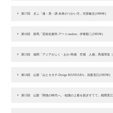
第17回 ぎふ「連・系・譜‐未来のつかい方」河原敏文(1996年)
第16回 群馬「芸術化都市‐アートrandom」伊東順二(1995年)
第15回 福岡「アジアがふく・おか-時感 空感 人感」馬場璋造（1
第14回 山形「山とカタチ‐Design MANDARA」浅葉克己(1993年)
第13回 山梨「関係の時代へ。‐知識の上着を脱ぎすてて」残間里江子(