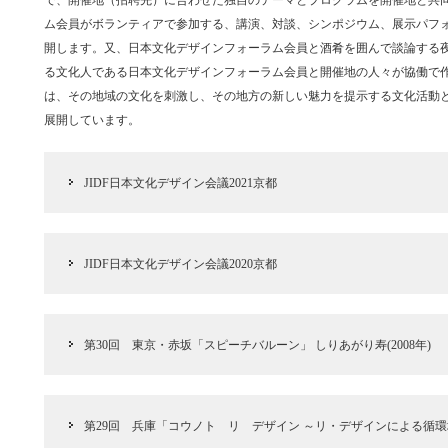
で、開催地（招聘先）に合わせた独自のテーマとプログラムを開催地と共
ム会員がボランティアで参加する、講演、対談、シンポジウム、展示パフ
開します。又、日本文化デザインフォーラム会員と酒肴を囲んで談論する夜
る文化人である日本文化デザインフォーラム会員と開催地の人々が協働で
は、その地域の文化を刺激し、その地方の新しい魅力を提示する文化活動
展開しています。
JIDF日本文化デザイン会議2021京都
JIDF日本文化デザイン会議2020京都
第30回 東京・赤坂「スピーチバルーン」 しりあがり寿(2008年)
第29回 兵庫「コウノト リ デザイン ～リ・デザインによる循環境