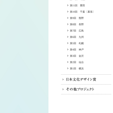
第11回 豊田
第10回 千葉〔幕張〕
第9回 熊野
第8回 長野
第7回 広島
第6回 九州
第5回 札幌
第4回 神戸
第3回 金沢
第2回 仙台
第1回 横浜