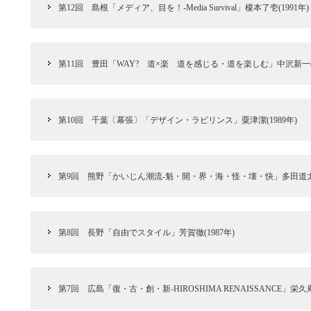
第12回 島根「メディア、目を！‐Media Survival」榎本了壱(1991年)
第11回 豊田「WAY? 道×楽 道を感じる・道を楽しむ」中沢新一(1
第10回 千葉〔幕張〕「デザイン・ラビリンス」粟津潔(1989年)
第9回 熊野「かいじん潮流‐魁・開・界・海・怪・壊・快」多田道太郎(
第8回 長野「自由でスタイル」芳賀徹(1987年)
第7回 広島「復・古・創・新‐HIROSHIMA RENAISSANCE」栄久庵