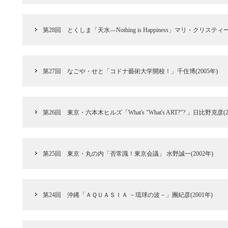
第28回 とくしま「天水―Nothing is Happiness」マリ・クリスティー
第27回 なごや・せと「コドナ藝術大学開校！」千住博(2005年)
第26回 東京・六本木ヒルズ「What's "What's ART?"? 」日比野克彦(2
第25回 東京・丸の内「否常識！東京会議」 水野誠一(2002年)
第24回 沖縄「ＡＱＵＡＳＩＡ －琉球の波－」團紀彦(2001年)