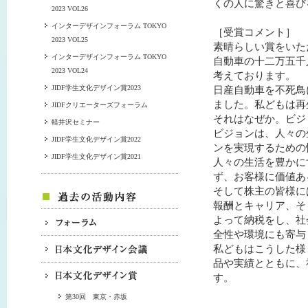
くの人に驚きと喜び
2023 VOL26
インターデザインフォーラム TOKYO
［受賞コメント］
2023 VOL25
素晴らしい賞をいた
インターデザインフォーラム TOKYO
自動車の十二万五千
2023 VOL24
考えております。
JIDF学生文化デザイン賞2023
日産自動車を不死鳥
ました。私どもは再
JIDFクリエーターズフォーラム
それはなぜか。ビジ
軽井沢セミナー
ビジョンは、人々の
JIDF学生文化デザイン賞2022
ンを実現するための
JIDF学生文化デザイン賞2021
人々の生活を豊かに
ず、お客様に価値あ
そして株主の皆様に
報酬とキャリア、そ
よって納税をし、社
全性や環境にも寄与
私どもはこうした様
品や実績とともに、
す。
第30回 東京・赤坂