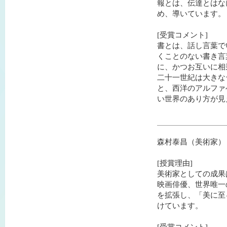
報とは、伝達とはな
め、導いています。
[受賞コメント]
書とは、話し言葉で
くことのない書き言
に、かつお互いに相
二十一世紀は大きな
と、西洋のアルファ
い世界のあり方が見
森村泰昌（美術家）
[授賞理由]
美術家としての成果
映画俳優、世界唯一
を拡張し、「美に至
けています。
[受賞コメント]