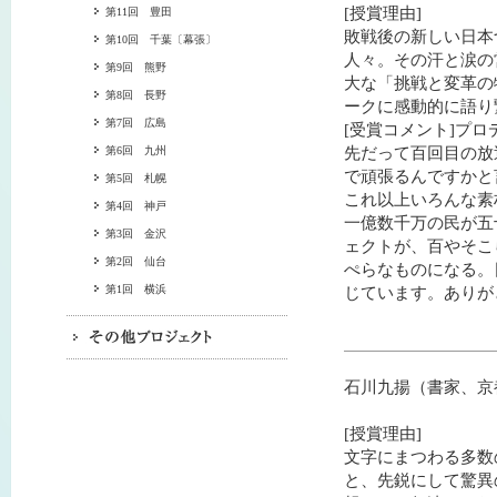
[授賞理由]
第11回 豊田
敗戦後の新しい日本
第10回 千葉〔幕張〕
人々。その汗と涙の
第9回 熊野
大な「挑戦と変革の
第8回 長野
ークに感動的に語り
第7回 広島
[受賞コメント]プ
先だって百回目の放
第6回 九州
で頑張るんですかと
第5回 札幌
これ以上いろんな素
第4回 神戸
一億数千万の民が五
第3回 金沢
ェクトが、百やそこ
第2回 仙台
ぺらなものになる。
第1回 横浜
じています。ありが
石川九揚（書家、京
[授賞理由]
文字にまつわる多数
と、先鋭にして驚異