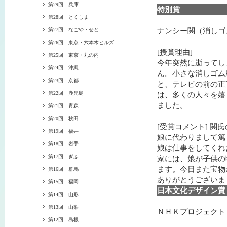
第29回 兵庫
特別賞
第28回 とくしま
ナンシー関（消しゴ
第27回 なごや・せと
第26回 東京・六本木ヒルズ
[授賞理由]
第25回 東京・丸の内
今年突然に逝ってし
第24回 沖縄
ん。小さな消しゴム
第23回 京都
と、テレビの前の正
第22回 鹿児島
は、多くの人々を嬉
ました。
第21回 青森
第20回 秋田
[受賞コメント] 関
第19回 福井
娘に代わりまして篤
第18回 岩手
娘は仕事をしてくれ
第17回 ぎふ
家には、娘が子供の
ます。今日また宝物
第16回 群馬
ありがとうございま
第15回 福岡
日本文化デザイン賞
第14回 山形
第13回 山梨
ＮＨＫプロジェクト
第12回 島根