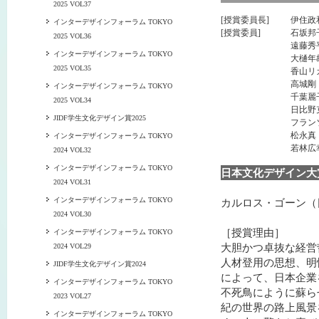
2025 VOL37
[授賞委員長]
伊住政
インターデザインフォーラム TOKYO
[授賞委員]
石坂邦
2025 VOL36
遠藤秀
インターデザインフォーラム TOKYO
大樋年
2025 VOL35
香山リ
高城剛
インターデザインフォーラム TOKYO
千葉麗
2025 VOL34
日比野
JIDF学生文化デザイン賞2025
フラン
松永真
インターデザインフォーラム TOKYO
若林広
2024 VOL32
インターデザインフォーラム TOKYO
日本文化デザイン大
2024 VOL31
インターデザインフォーラム TOKYO
カルロス・ゴーン（
2024 VOL30
［授賞理由］
インターデザインフォーラム TOKYO
大胆かつ卓抜な経営
2024 VOL29
人材登用の思想、明
JIDF学生文化デザイン賞2024
によって、日本企業
インターデザインフォーラム TOKYO
不死鳥にように蘇ら
2023 VOL27
紀の世界の路上風景
インターデザインフォーラム TOKYO