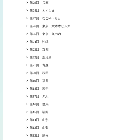
第29回 兵庫
第28回 とくしま
第27回 なごや・せと
第26回 東京・六本木ヒルズ
第25回 東京・丸の内
第24回 沖縄
第23回 京都
第22回 鹿児島
第21回 青森
第20回 秋田
第19回 福井
第18回 岩手
第17回 ぎふ
第16回 群馬
第15回 福岡
第14回 山形
第13回 山梨
第12回 島根